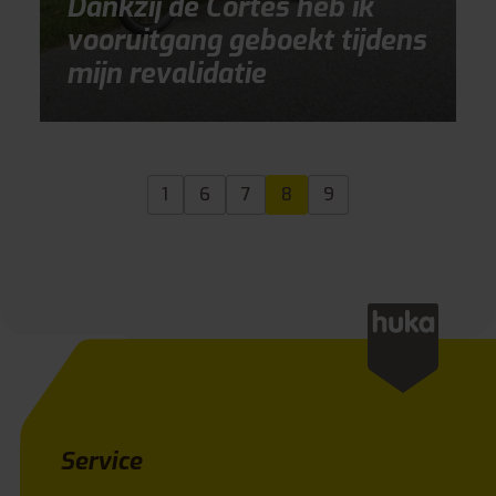
Dankzij de Cortes heb ik
vooruitgang geboekt tijdens
mijn revalidatie
1
6
7
8
9
Service