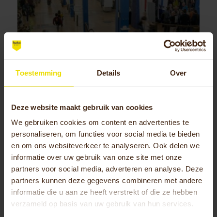
Toestemming
Details
Over
Deze website maakt gebruik van cookies
We gebruiken cookies om content en advertenties te
SPEZI, Specialradmesse
personaliseren, om functies voor social media te bieden
(Duitsland)
en om ons websiteverkeer te analyseren. Ook delen we
informatie over uw gebruik van onze site met onze
partners voor social media, adverteren en analyse. Deze
partners kunnen deze gegevens combineren met andere
informatie die u aan ze heeft verstrekt of die ze hebben
Events
verzameld op basis van uw gebruik van hun services.