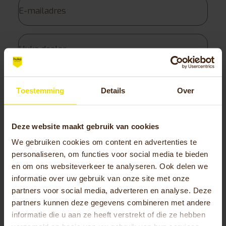
Toestemming
Details
Over
Alles ingevuld? Verstuur dan het formulier en wij
Deze website maakt gebruik van cookies
zorgen dat je aanvraag zo snel mogelijk wordt
verwerkt. Dankzij deze registratie blijf je ook op
We gebruiken cookies om content en advertenties te
de hoogte van Huka en de ontwikkelingen rondom
personaliseren, om functies voor social media te bieden
en om ons websiteverkeer te analyseren. Ook delen we
jouw fiets.
informatie over uw gebruik van onze site met onze
Verstuur registratie aan
partners voor social media, adverteren en analyse. Deze
Huka
partners kunnen deze gegevens combineren met andere
De garantie wordt beoordeeld door jouw Huka
informatie die u aan ze heeft verstrekt of die ze hebben
dealer of Huka B.V. Alle garanties worden