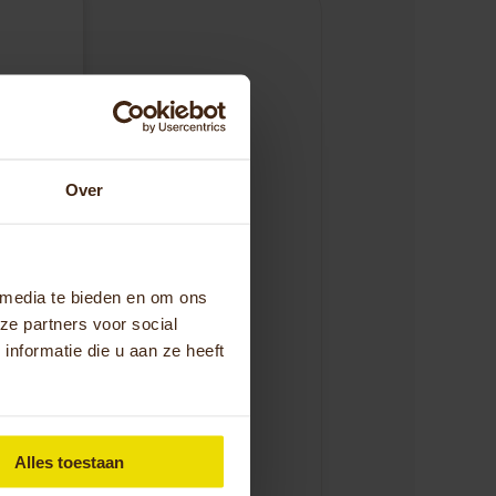
r
r
Over
tie
 media te bieden en om ons
ze partners voor social
nformatie die u aan ze heeft
Alles toestaan