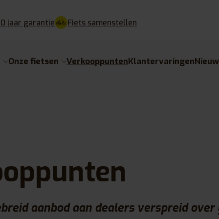
10 jaar garantie
Fiets samenstellen
e
Onze fietsen
Verkooppunten
Klantervaringen
Nieu
ooppunten
breid aanbod aan dealers verspreid over