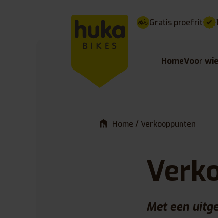
Gratis proefrit
Home
Voor wi
Home
/
Verkooppunten
Verk
Met een uitge