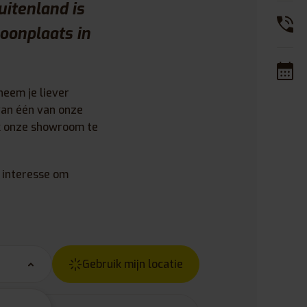
itenland is
woonplaats in
neem je liever
 van één van onze
ak onze showroom te
e interesse om
Gebruik mijn locatie