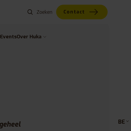
Contact
w
Events
Over Huka
BE
 geheel