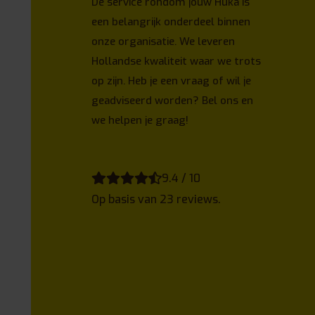
De service rondom jouw Huka is
Bornem
een belangrijk onderdeel binnen
ComfoPlus
onze organisatie. We leveren
Showroom dealer
Hollandse kwaliteit waar we trots
Antwerpen
op zijn. Heb je een vraag of wil je
Helan Zorgwinkel
geadviseerd worden? Bel ons en
Showroom dealer
we helpen je graag!
Oldenzaal
Huka
Experience center
9.4 / 10
Wetteren
Op basis van 23 reviews.
Vigo NV Wetteren
Basic dealer
Panazol
Euromove France
Showroom dealer
Beringen