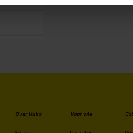
r een of meer
e zien.
Over Huka
Voor wie
Col
Service
Particulier
Drie