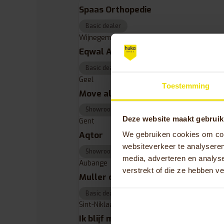
Spaas Orthopedie
Basic dealer
Wijnegem
Eqwal Ability
Basic dealer
Geel
Toestemming
Move all the way | Geel
Showroom dealer
Deze website maakt gebruik
Gent
Aqtor
We gebruiken cookies om cont
websiteverkeer te analyseren
Showroom dealer
media, adverteren en analys
Aubange
verstrekt of die ze hebben v
Muller cycle srl
Basic dealer
Sint-Niklaas
Ik blijf mobiel