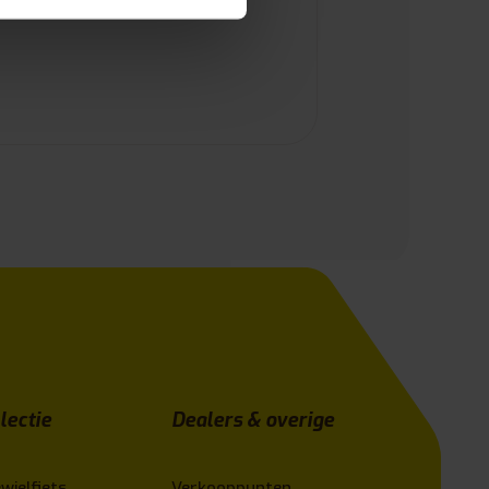
lectie
Dealers & overige
wielfiets
Verkooppunten