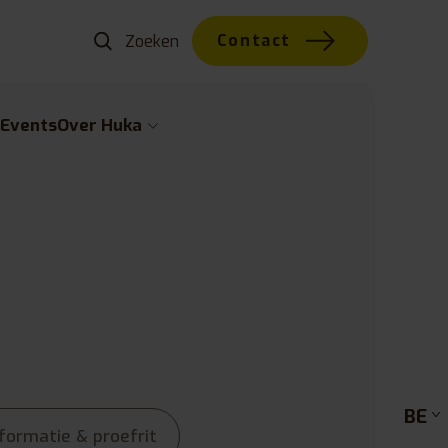
Contact
w
Events
Over Huka
BE
ormatie & proefrit