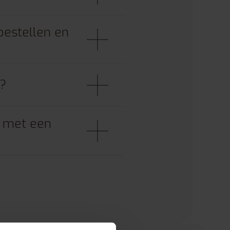
bestellen en
n?
r met een