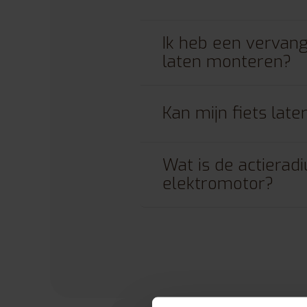
Ik heb een vervang
laten monteren?
Kan mijn fiets lat
Wat is de actierad
elektromotor?