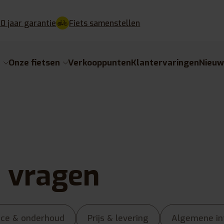
10 jaar garantie
Fiets samenstellen
e
Onze fietsen
Verkooppunten
Klantervaringen
Nieu
e vragen
vice & onderhoud
Prijs & levering
Algemene inf