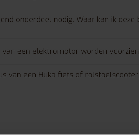
end onderdeel nodig. Waar kan ik deze 
er van een elektromotor worden voorzie
ius van een Huka fiets of rolstoelscoote