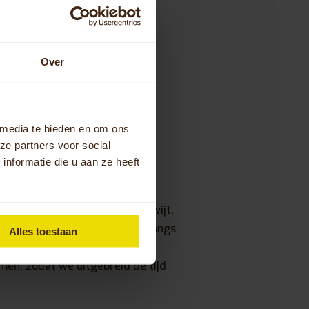
Over
 bij de
 media te bieden en om ons
w Huka? We
ze partners voor social
nformatie die u aan ze heeft
 opmerkingen kun je bij ons kwijt.
m contact met ons op of kom langs
Alles toestaan
 Oldenzaal. Maak vooraf een
omen, zodat we uitgebreid de tijd