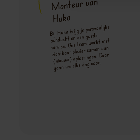
Monteur van
Huka
Bij Huka krijg je persoonlijke
aandacht en een goede
service. Ons team werkt met
zichtbaar plezier samen aan
(nieuwe) oplossingen. Daar
gaan we elke dag voor.