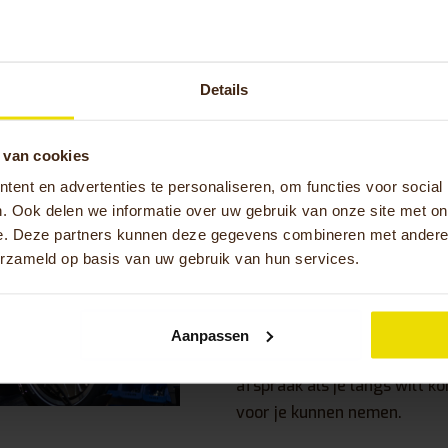
Details
Contact
 van cookies
Wil je graag advies
ent en advertenties te personaliseren, om functies voor social
aanschaf van jou
. Ook delen we informatie over uw gebruik van onze site met on
e. Deze partners kunnen deze gegevens combineren met andere i
helpen je graag.
erzameld op basis van uw gebruik van hun services.
Ook andere vragen, ideeën of
We horen graag van je. Nee
Aanpassen
in ons Experience center in
afspraak als je langs wilt k
voor je kunnen nemen.