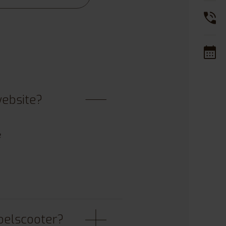
website?
e
oelscooter?