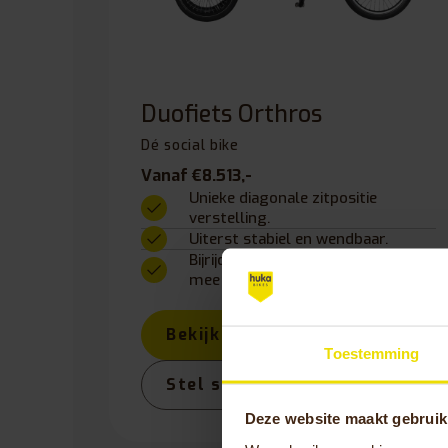
Duofiets Orthros
Dé social bike
Vanaf €8.513,-
Unieke diagonale zitpositie
verstelling.
Uiterst stabiel en wendbaar.
Bijrijder kan actief, passief of niet
mee trappen.
Bekijk product
Toestemming
Stel samen
Deze website maakt gebruik