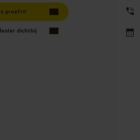
is proefrit
dealer dichtbij