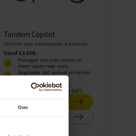
Tandem Copilot
Geschikt voor volwassenen & kinderen
Vanaf €3.658,-
Passagier kan mee-sturen en
meetrappen naar wens.
Begeleider ziet verkeer en bijrijder
optimaal.
Volwassene-kind (24”) &
volwassene-volwassene (26”).
Bekijk product
Over
Stel samen