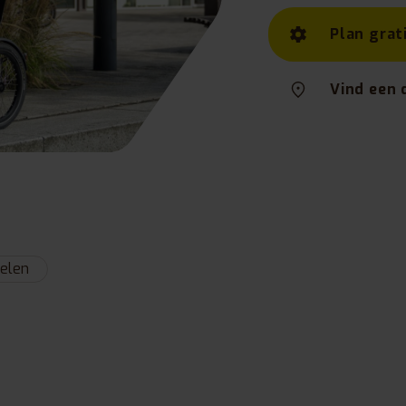
Plan grat
Vind een 
elen