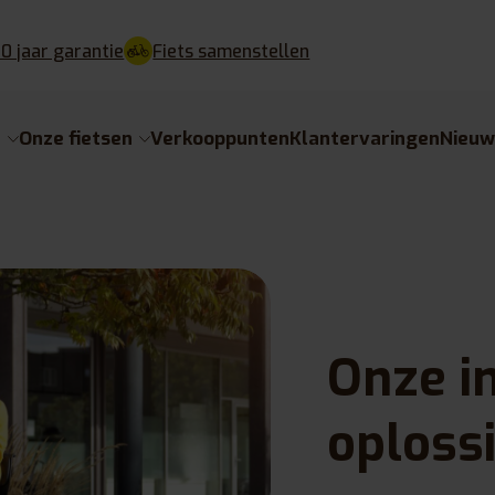
10 jaar garantie
Fiets samenstellen
e
Onze fietsen
Verkooppunten
Klantervaringen
Nieu
Onze i
oploss