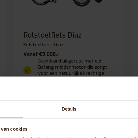
Rolstoelfiets Diaz
Rolstoelfiets Diaz
Vanaf €9.008,-
Standaard uitgerust met een
Bafang middenmotor die zorgt
voor een natuurlijke krachtige
aandrijving.
Na afkoppeling te gebruiken als
(duw)rolstoel.
Bekijk product
Details
Stel samen
 van cookies