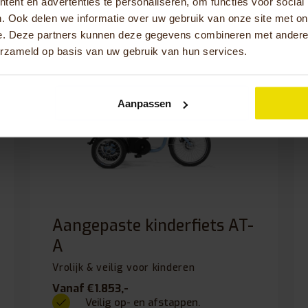
ent en advertenties te personaliseren, om functies voor social
. Ook delen we informatie over uw gebruik van onze site met on
e. Deze partners kunnen deze gegevens combineren met andere i
erzameld op basis van uw gebruik van hun services.
Aanpassen
Aangepaste kinderfiets AT-
A
Vrolijk & veilig voor kinderen
Vanaf €1.853,-
Veilig op- en afstappen.