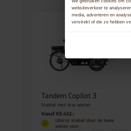
We gebruiken cookies om cont
websiteverkeer te analyseren
media, adverteren en analys
10.0
(1)
verstrekt of die ze hebben v
Tandem Copilot 3
Stabiel met drie wielen
Vanaf €5.432,-
Uiterst stabiel door de twee
wielen voor.