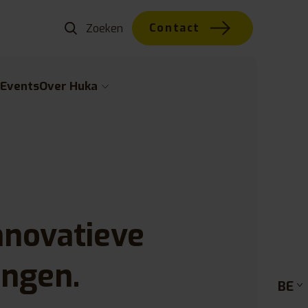
Contact
w
Events
Over Huka
nnovatieve
ingen.
BE