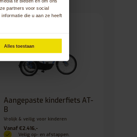
 media te bieden en om ons
ze partners voor social
nformatie die u aan ze heeft
Alles toestaan
Aangepaste kinderfiets AT-
B
Vrolijk & veilig voor kinderen
Vanaf €2.416,-
Veilig op- en afstappen.