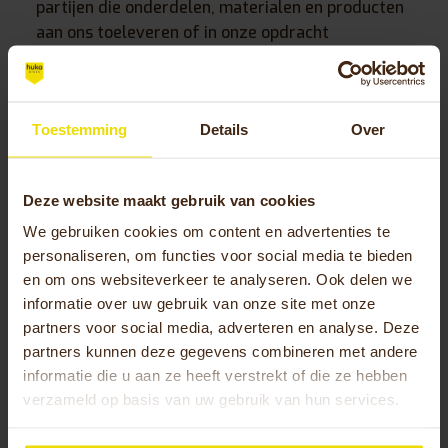
partijen die onderdelen, materialen en producten
aan ons toeleveren of in onze opdracht
werkzaamheden uitvoeren. Verder maken wij
gebruik van interne serverruimte voor de opslag
van onze data, waar jouw persoonsgegevens een
Toestemming
Details
Over
onderdeel van uitmaken. Jouw persoonsgegevens
worden om die reden aan onze provider van
serverruimte verstrekt. Omdat wij gebruik maken
Deze website maakt gebruik van cookies
van een mailing dienst, worden jouw
persoonsgegevens tot slot doorgegeven aan de
We gebruiken cookies om content en advertenties te
personaliseren, om functies voor social media te bieden
aanbieder van deze dienst.
en om ons websiteverkeer te analyseren. Ook delen we
Voor wat betreft de sollicitanten & (oud)
informatie over uw gebruik van onze site met onze
medewerkers
partners voor social media, adverteren en analyse. Deze
Het is mogelijk dat wij jouw persoonsgegevens
partners kunnen deze gegevens combineren met andere
doorgeven aan andere partijen. Deze andere
informatie die u aan ze heeft verstrekt of die ze hebben
verzameld op basis van uw gebruik van hun services.
partijen kunnen overheidsorganen zijn, maar ook
partijen die in onze opdracht werkzaamheden