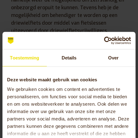
onbezorgd eropuit te kunnen. Tevens heb je de
mogelijkheid om behendiger te worden op een
driewielfiets door middel van fietslessen
uitgevoerd door driewielfietsvrijwilligers.
Nadeel 2: zonder trapondersteuning
iets zwaarder trappen
Toestemming
Details
Over
Een driewielfiets vereist meer kracht tijdens het
Deze website maakt gebruik van cookies
fietsen dan een tweewieler. Echter zien we dat in
de praktijk steeds meer driewielfietsen worden
We gebruiken cookies om content en advertenties te
uitgevoerd met elektrische ondersteuning en
personaliseren, om functies voor social media te bieden
ondervind je geen hinder van dit nadeel. Zo zijn
en om ons websiteverkeer te analyseren. Ook delen we
de Huka driewielfietsen Cortes en Vasco
informatie over uw gebruik van onze site met onze
standaard uitgevoerd met een krachtige
partners voor social media, adverteren en analyse. Deze
middenmotor. Het model City is leverbaar met of
partners kunnen deze gegevens combineren met andere
zonder elektrische trapondersteuning. Op die
informatie die u aan ze heeft verstrekt of die ze hebben