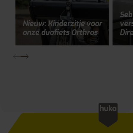
Seb
Nieuw: Kinderzitje voor
ver
onze duofiets Orthros
Dir