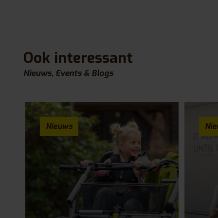
Ook interessant
Nieuws, Events & Blogs
Nieuws
Ni