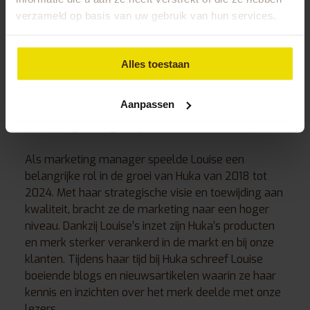
verzameld op basis van uw gebruik van hun services.
Alles toestaan
Aanpassen
Louise Jonkman
Marketing manager bij Huka
Als marketing manager speelde Louise een
belangrijke rol in de groei van Huka van 2018 tot
2024. Met haar strategische visie en toewijding aan
kwaliteit, bracht ze de marketing naar een hoger
niveau. Dankzij Louise’s inzet zijn Huka’s producten
en merk sterker verankerd in de markt en bij onze
klanten. Tijdens haar tijd bij Huka schreef Louise
boeiende blogs en nieuwsartikelen waarin ze haar
kennis en inzichten over het merk deelde met onze
lezers.