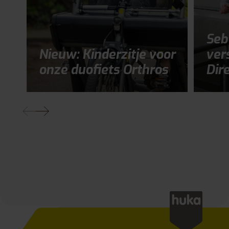
Seb
Nieuw: Kinderzitje voor
ver
onze duofiets Orthros
Dir