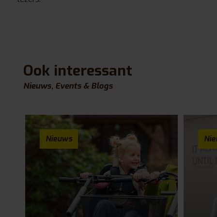
Ook interessant
Nieuws, Events & Blogs
Nieuws
Ni