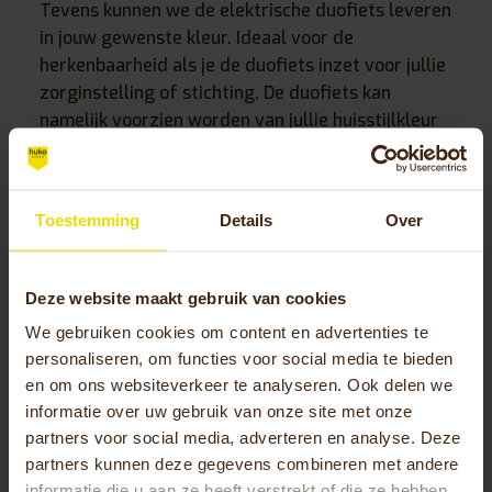
Tevens kunnen we de elektrische duofiets leveren
in jouw gewenste kleur. Ideaal voor de
herkenbaarheid als je de duofiets inzet voor jullie
zorginstelling of stichting. De duofiets kan
namelijk voorzien worden van jullie huisstijlkleur
op het frame.
Gratis proefit duofiets met
Toestemming
Details
Over
trapondersteuning
Zou je graag de duofiets met trapondersteuning
Deze website maakt gebruik van cookies
willen ervaren? Een proefrit bij jou thuis, bij jouw
We gebruiken cookies om content en advertenties te
rijwielhandel in de buurt of bij ons op locatie is
personaliseren, om functies voor social media te bieden
mogelijk. Deze service verlenen wij geheel
en om ons websiteverkeer te analyseren. Ook delen we
vrijblijvend. Neem voor meer informatie over de
informatie over uw gebruik van onze site met onze
Orthros duofiets contact op met het
partners voor social media, adverteren en analyse. Deze
telefoonnummer
+31 (0)541-572 472
of e-mail
partners kunnen deze gegevens combineren met andere
ons via
info@huka.nl
.
informatie die u aan ze heeft verstrekt of die ze hebben