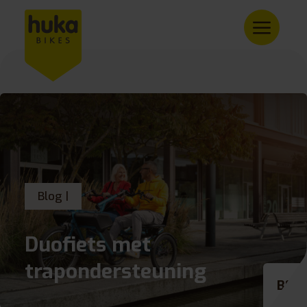
Blog |
Duofiets met
trapondersteuning
BE