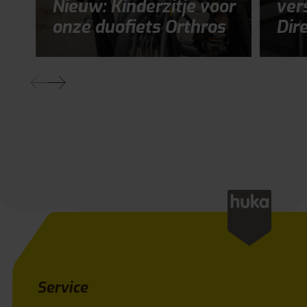
Nieuw: Kinderzitje voor
ver
onze duofiets Orthros
Dir
Service