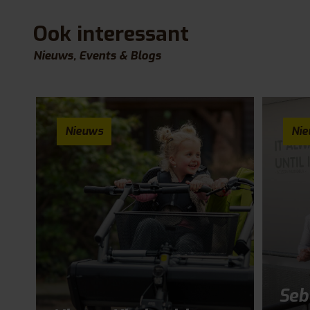
Ook interessant
Nieuws, Events & Blogs
Nieuws
Ni
Seb