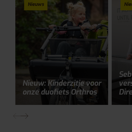
Nieuws
Ni
Seb
Nieuw: Kinderzitje voor
ver
onze duofiets Orthros
Dir