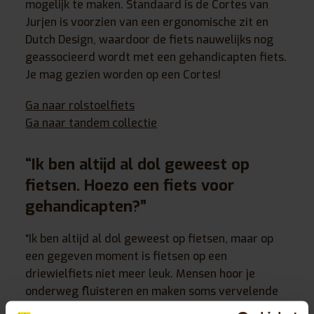
mogelijk te maken. Standaard is de Cortes van
Jurjen is voorzien van een ergonomische zit en
Dutch Design, waardoor de fiets nauwelijks nog
geassocieerd wordt met een gehandicapten fiets.
Je mag gezien worden op een Cortes!
Ga naar rolstoelfiets
Ga naar tandem collectie
“
Ik ben altijd al dol geweest op
fietsen
. Hoezo een fiets voor
gehandicapten?”
“Ik ben altijd al dol geweest op fietsen, maar op
een gegeven moment is fietsen op een
driewielfiets niet meer leuk. Mensen hoor je
onderweg fluisteren en maken soms vervelende
opmerkingen naar je. Ik wou graag weer fietsen