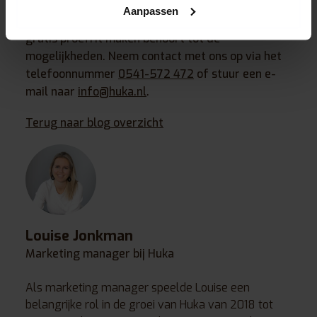
als gehandicapten fiets wordt beschouwd? We
Aanpassen
vertellen je graag over de mogelijkheden. Een
gratis proefrit maken behoort tot de
mogelijkheden. Neem contact met ons op via het
telefoonnummer
0541-572 472
of stuur een e-
mail naar
info@huka.nl
.
Terug naar blog overzicht
Louise Jonkman
Marketing manager bij Huka
Als marketing manager speelde Louise een
belangrijke rol in de groei van Huka van 2018 tot