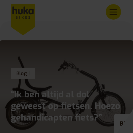
Blog |
“Ik ben altijd al dol
geweest op fietsen. Hoezo
gehandicapten fiets?”
BE