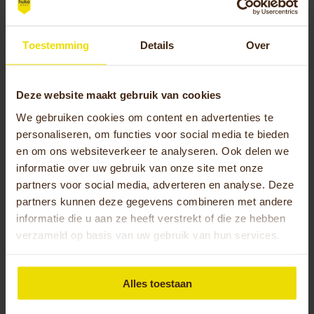
zonder hierover na te denken en als het lekker
weer is wil ik naar buiten om te fietsen. Na
Toestemming
Details
Over
diverse driewielfietsen uitgeprobeerd te hebben
moest de driewielfiets Cortes het worden. Het
zitcomfort van de gehandicapten fiets is perfect
Deze website maakt gebruik van cookies
en ik heb hem helemaal naar eigen wens
samengesteld. Maar eigenlijk praat ik liever over
We gebruiken cookies om content en advertenties te
een gewone fiets, want het biedt mij zoveel
personaliseren, om functies voor social media te bieden
en om ons websiteverkeer te analyseren. Ook delen we
plezier. Hoezo een gehandicapten fiets? Ik hoef
informatie over uw gebruik van onze site met onze
me dus niet meer te schamen als ik onderweg
partners voor social media, adverteren en analyse. Deze
ben. Iedereen verdient zo’n fantastische fiets!”
partners kunnen deze gegevens combineren met andere
informatie die u aan ze heeft verstrekt of die ze hebben
Meer weten over de mogelijkheden
verzameld op basis van uw gebruik van hun services.
van een gehandicapten fiets?
Wil je meer informatie ontvangen over onze
Alles toestaan
fietsen die, steeds minder, in de volksmond nog