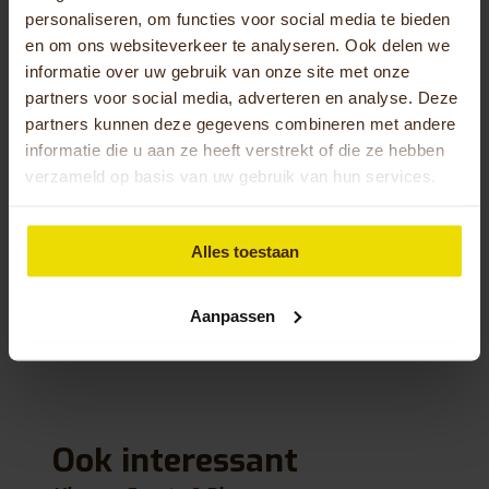
graag een Huka fiets ervaren?
personaliseren, om functies voor social media te bieden
en om ons websiteverkeer te analyseren. Ook delen we
Ben je benieuwd of een Huka fiets geschikt is voor
informatie over uw gebruik van onze site met onze
jou en aansluit bij jouw wensen? Vraag een gratis
partners voor social media, adverteren en analyse. Deze
proefrit aan. Dit kan bij jouw dichtstbijzijnde Huka
partners kunnen deze gegevens combineren met andere
dealer, bij onze fabriek in Oldenzaal of bij je thuis.
informatie die u aan ze heeft verstrekt of die ze hebben
Wil je meer weten over deze mogelijkheid? Neem
verzameld op basis van uw gebruik van hun services.
dan contact met ons op via het telefoonnummer
0541-572 472
of stuur ons een e-mail naar
Alles toestaan
info@huka.nl
.
Terug naar blog overzicht
Aanpassen
Ook interessant