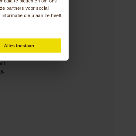
 media te bieden en om ons
uw Huka voorzien
ze partners voor social
fietsen. Zie je
nformatie die u aan ze heeft
nnen jouw Huka in
rit te maken? Neem
Alles toestaan
 jouw
alidatiecentrum,
het
be
.