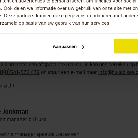
ent en advertenties te personaliseren, om functies voor social
mogelijkheden, een stokhouder of rugsteun. Tevens kan jo
. Ook delen we informatie over uw gebruik van onze site met on
rsteuning, waardoor het weinig inspanning kost om te gaan 
e. Deze partners kunnen deze gegevens combineren met andere i
ts graag in jouw favoriete kleur? Ook dat is mogelijk. We ku
erzameld op basis van uw gebruik van hun services.
en leveren.
 een revalidatiefiets of ben je geïnteresseerd om een proef
Aanpassen
 op! We kunnen een afspraak maken bij ons in Oldenzaal, bij
ler of bij jou thuis. Ben je nog onder behandeling bij een rev
lijk om daar een afspraak te maken. Je kan ons bereiken op 
31(0)541-572 472
of stuur een e-mail naar
info@hukabikes.
erzicht
e Jonkman
ng manager bij Huka
keting manager speelde Louise een