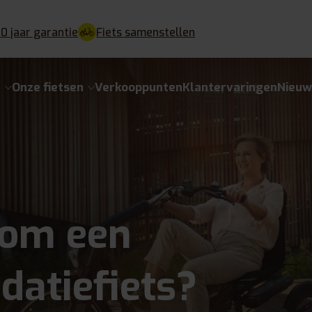
10 jaar garantie
Fiets samenstellen
e
Onze fietsen
Verkooppunten
Klantervaringen
Nieu
om een
idatiefiets?