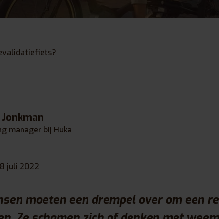
validatiefiets?
e Jonkman
ng manager bij Huka
8 juli 2022
en moeten een drempel over om een reva
fen. Ze schamen zich of denken met weem