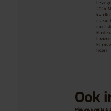
belangri
2024. Me
kwalitei
niveau. 
merk ste
klanten.
boeiend
kennis 
lezers.
Ook i
Nieuws, Events & 