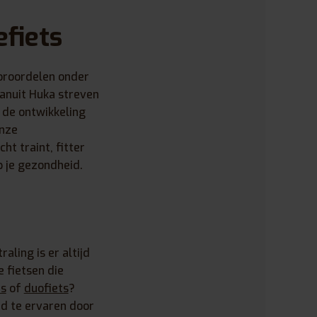
efiets
ooroordelen onder
anuit Huka streven
s de ontwikkeling
onze
cht traint, fitter
p je gezondheid.
aling is er altijd
e fietsen die
ts
of
duofiets
?
nd te ervaren door