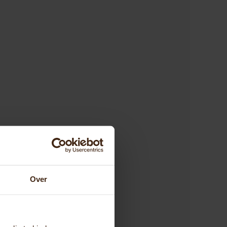
Over
p je is afgestemd.
die we het
 verschillende