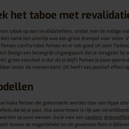
k het taboe met revalidati
 een taboe op een revalidatiefiets, omdat men de nodige v
Met name het uiterlijk was een grote drempel voor velen. V
fietsen comfortabel fietsen en er ook goed uit zien! Tijden
utch Design een belangrijk uitgangspunt dat je terugziet bij 
et grote voordeel is dat als je blijft fietsen je jouw spierkra
elijker onder de mensen komt. Dit heeft een positief effect o
odellen
aan Huka fietsen die gekenmerkt worden door een hippe uitstr
fiets die bij je past. Ons assortiment is rijk aan verschillend
worden op jouw wensen. Ga je voor een
tandem
,
driewielfie
ebt tevens de mogelijkheid om de gewenste fiets vrijblijve