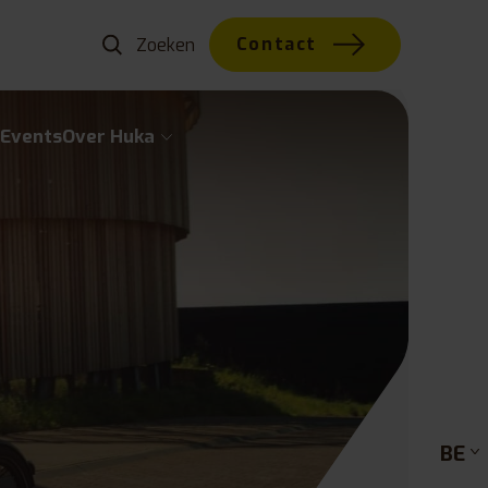
Contact
w
Events
Over Huka
BE