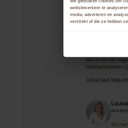
We gebruiken cookies om cont
voetondersteunings
websiteverkeer te analyseren
worden van traponde
media, adverteren en analys
jouw revalidatiefie
verstrekt of die ze hebben v
bijna alle RAL kleur
Heb jij vragen over
dan contact met ons
dichtstbijzijnde dea
dan is het ook moge
telefoonnummer
+
Terug naar blog ov
Louis
Marketi
Als mar