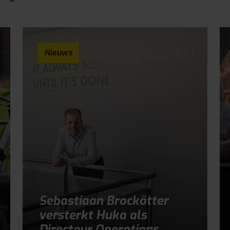
Nieuws
Sebastiaan Brockötter
versterkt Huka als
Directeur Operations