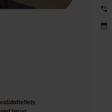
lidatiefiets
oed terug