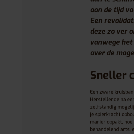
aan de tijd v
Een revalidat
deze zo ver o
vanwege het D
over de mogel
Sneller 
Een zware kruisband
Herstellende na ee
zelfstandig mogelij
je spierkracht opbo
manier oppakt, hoe 
behandelend arts, e