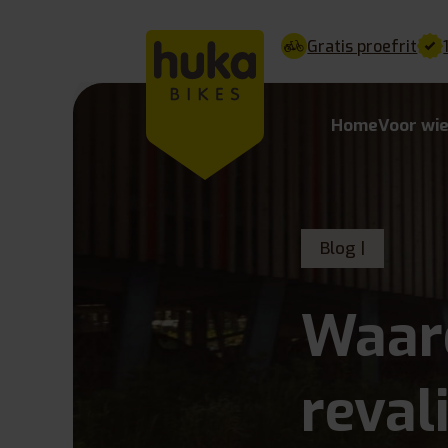
Gratis proefrit
Home
Voor wi
Blog |
Waar
reval