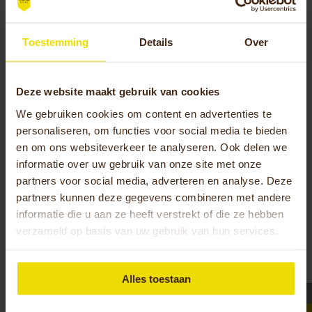
dragen. Haar passie voor het creëren van
waardevolle merkervaringen maakt dat elke
Toestemming
Details
Over
campagne gericht is op het verbinden van mensen
met de producten van Huka. Daarnaast schrijft
Sanne regelmatig inspirerende blogs en
Deze website maakt gebruik van cookies
nieuwsartikelen om je mee te nemen in de wereld
We gebruiken cookies om content en advertenties te
van Huka en onze nieuwste ontwikkelingen.
personaliseren, om functies voor social media te bieden
en om ons websiteverkeer te analyseren. Ook delen we
informatie over uw gebruik van onze site met onze
partners voor social media, adverteren en analyse. Deze
partners kunnen deze gegevens combineren met andere
Ook interessant
informatie die u aan ze heeft verstrekt of die ze hebben
verzameld op basis van uw gebruik van hun services.
Nieuws, Events & Blogs
Alles toestaan