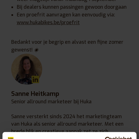
Bij dealers kunnen passingen gewoon doorgaan
Een proefrit aanvragen kan eenvoudig via:
www.hukabikes.be/proefrit
Bedankt voor je begrip en alvast een fijne zomer
gewenst!
☀️
Sanne Heitkamp
Senior allround marketeer bij Huka
Sanne versterkt sinds 2024 het marketingteam
van Huka als senior allround marketeer. Met een
brede blik en creatieve aanpak zet ze zich
dagelijks in om de unieke identiteit van Huka uit te