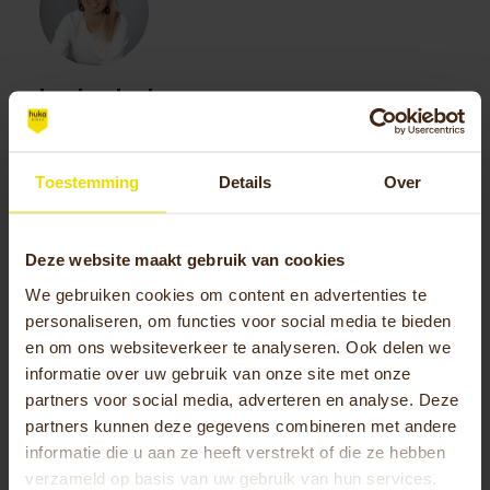
Louise Jonkman
Marketing manager bij Huka
Als marketing manager speelde Louise een
Toestemming
Details
Over
belangrijke rol in de groei van Huka van 2018 tot
2024. Met haar strategische visie en toewijding aan
kwaliteit, bracht ze de marketing naar een hoger
Deze website maakt gebruik van cookies
niveau. Dankzij Louise’s inzet zijn Huka’s producten
We gebruiken cookies om content en advertenties te
en merk sterker verankerd in de markt en bij onze
personaliseren, om functies voor social media te bieden
klanten. Tijdens haar tijd bij Huka schreef Louise
en om ons websiteverkeer te analyseren. Ook delen we
boeiende blogs en nieuwsartikelen waarin ze haar
informatie over uw gebruik van onze site met onze
kennis en inzichten over het merk deelde met onze
partners voor social media, adverteren en analyse. Deze
lezers.
partners kunnen deze gegevens combineren met andere
informatie die u aan ze heeft verstrekt of die ze hebben
verzameld op basis van uw gebruik van hun services.