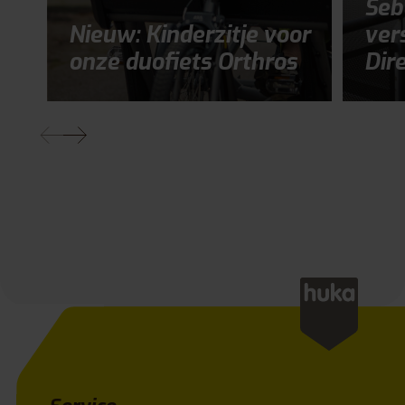
Seb
Nieuw: Kinderzitje voor
ver
onze duofiets Orthros
Dir