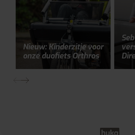
Seb
Nieuw: Kinderzitje voor
ver
onze duofiets Orthros
Dir