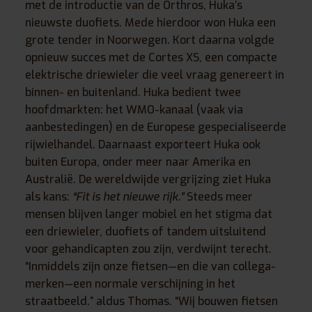
met de introductie van de Orthros, Huka’s
nieuwste duofiets. Mede hierdoor won Huka een
grote tender in Noorwegen. Kort daarna volgde
opnieuw succes met de Cortes XS, een compacte
elektrische driewieler die veel vraag genereert in
binnen- en buitenland. Huka bedient twee
hoofdmarkten: het WMO-kanaal (vaak via
aanbestedingen) en de Europese gespecialiseerde
rijwielhandel. Daarnaast exporteert Huka ook
buiten Europa, onder meer naar Amerika en
Australië. De wereldwijde vergrijzing ziet Huka
als kans:
“Fit is het nieuwe rijk.”
Steeds meer
mensen blijven langer mobiel en het stigma dat
een driewieler, duofiets of tandem uitsluitend
voor gehandicapten zou zijn, verdwijnt terecht.
“Inmiddels zijn onze fietsen—en die van collega-
merken—een normale verschijning in het
straatbeeld.” aldus Thomas. “Wij bouwen fietsen