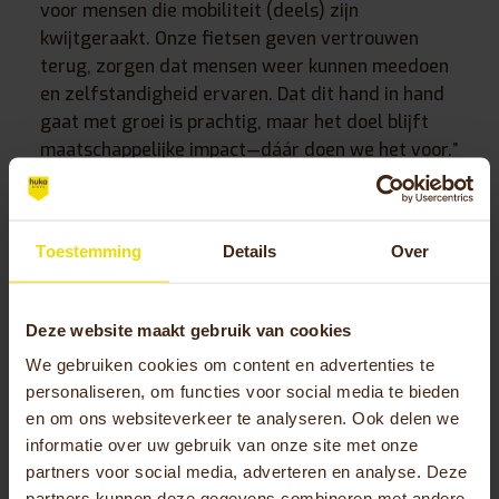
voor mensen die mobiliteit (deels) zijn
kwijtgeraakt. Onze fietsen geven vertrouwen
terug, zorgen dat mensen weer kunnen meedoen
en zelfstandigheid ervaren. Dat dit hand in hand
gaat met groei is prachtig, maar het doel blijft
maatschappelijke impact—dáár doen we het voor.”
Jubileum vieren: eerst intern, straks
ook met relaties
Toestemming
Details
Over
Huka trapt het jubileumjaar af met een knalfeest
voor de ruim 40 medewerkers en hun partners.
Deze website maakt gebruik van cookies
Klanten en medewerkers ontvangen ter
We gebruiken cookies om content en advertenties te
gelegenheid van deze mijlpaal een speciale
personaliseren, om functies voor social media te bieden
attentie. En komend jaar, zodra de
en om ons websiteverkeer te analyseren. Ook delen we
verhuizing/uitbreiding is afgerond, volgt een
informatie over uw gebruik van onze site met onze
open dag voor klanten, relaties en andere
partners voor social media, adverteren en analyse. Deze
belangstellenden zodat Huka kan tonen welke
partners kunnen deze gegevens combineren met andere