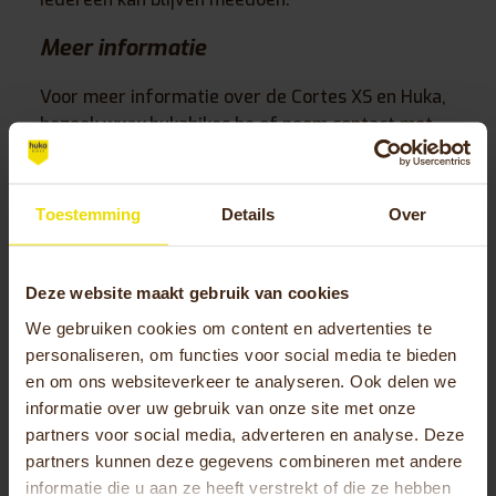
Meer informatie
Voor meer informatie over de Cortes XS en Huka,
bezoek
www.hukabikes.be
of neem contact met
ons op via
+31(0)541-572 472
of mail naar
info@hukabikes.be
Toestemming
Details
Over
Over Huka
Wij zijn Huka, producent van speciale fietsen die
de gewoonste zaak van de wereld maken. Onze
Deze website maakt gebruik van cookies
fietsen brengen je waar je wilt zijn: van werk naar
We gebruiken cookies om content en advertenties te
workout en van school naar thuis. Met een
personaliseren, om functies voor social media te bieden
betrokken team en oog voor ergonomie en design
en om ons websiteverkeer te analyseren. Ook delen we
ontwikkelen we fietsen waarmee jij kunt blijven
informatie over uw gebruik van onze site met onze
bewegen. Huka maakt het verschil – in Nederland
partners voor social media, adverteren en analyse. Deze
en ver daarbuiten.
partners kunnen deze gegevens combineren met andere
informatie die u aan ze heeft verstrekt of die ze hebben