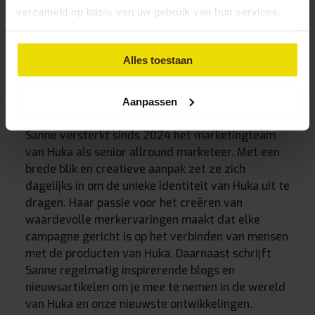
verzameld op basis van uw gebruik van hun services.
Alles toestaan
Sanne Heitkamp
Senior allround marketeer bij Huka
Aanpassen
Sanne versterkt sinds 2024 het marketingteam
van Huka als senior allround marketeer. Met een
brede blik en creatieve aanpak zet ze zich
dagelijks in om de unieke identiteit van Huka uit te
dragen. Haar passie voor het creëren van
waardevolle merkervaringen maakt dat elke
campagne gericht is op het verbinden van mensen
met de producten van Huka. Daarnaast schrijft
Sanne regelmatig inspirerende blogs en
nieuwsartikelen om je mee te nemen in de wereld
van Huka en onze nieuwste ontwikkelingen.