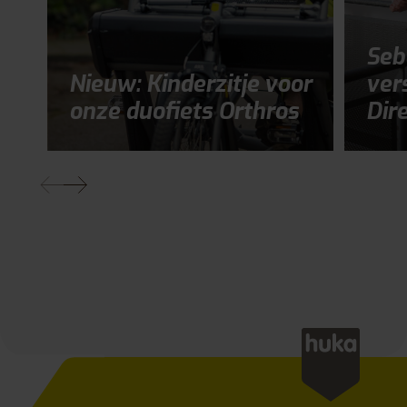
Seb
Nieuw: Kinderzitje voor
ver
onze duofiets Orthros
Dir