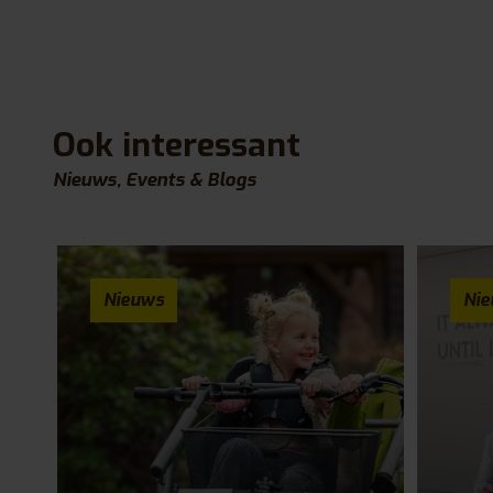
Ook interessant
Nieuws, Events & Blogs
Nieuws
Ni