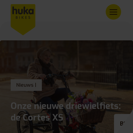
Nieuws |
Onze nieuwe driewielfiets:
de Cortes XS
BE