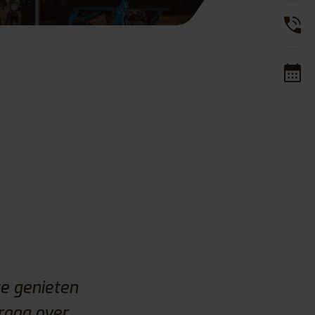
te genieten
raag over