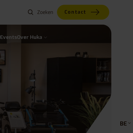
Contact
w
Events
Over Huka
BE