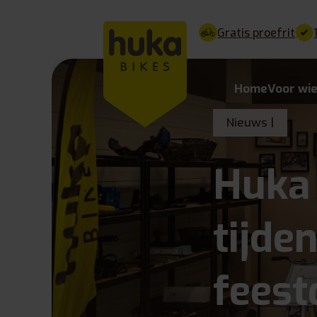
Gratis proefrit
Home
Voor wi
Nieuws |
Huka 
tijde
fees