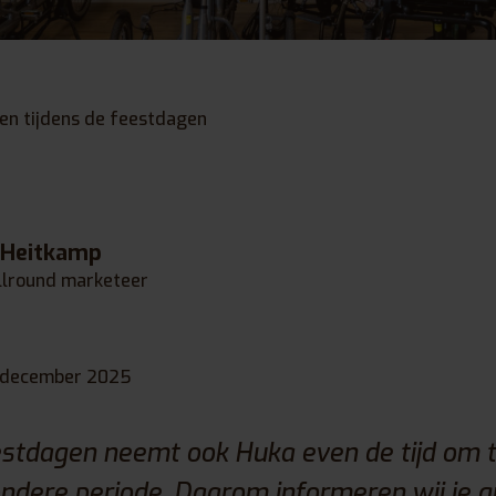
en tijdens de feestdagen
 Heitkamp
llround marketeer
 december 2025
estdagen neemt ook Huka even de tijd om 
ondere periode. Daarom informeren wij je g