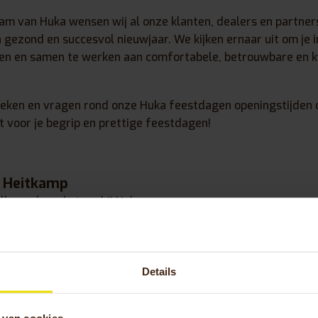
m van Huka wensen wij al onze klanten, dealers en partners
 gezond en succesvol nieuwjaar. We kijken ernaar uit om je i
n en samen te werken aan comfortabele, betrouwbare en kw
oeken en vragen rond onze Huka feestdagen openingstijden 
 voor je begrip en prettige feestdagen!
 Heitkamp
allround marketeer bij Huka
ersterkt sinds 2024 het marketingteam van
s senior allround marketeer. Met een brede
creatieve aanpak zet ze zich dagelijks in om
Details
e identiteit van Huka uit te dragen. Haar
voor het creëren van waardevolle
 van cookies