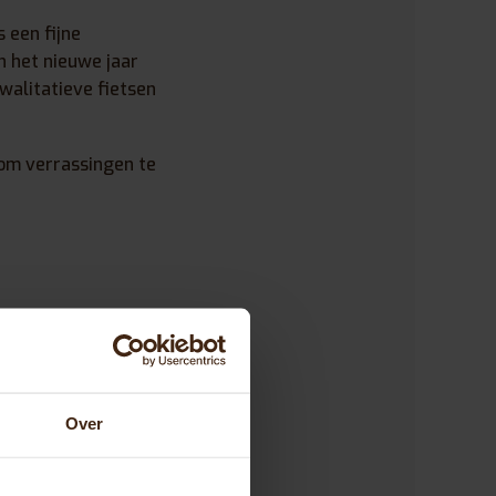
 een fijne
n het nieuwe jaar
alitatieve fietsen
om verrassingen te
Over