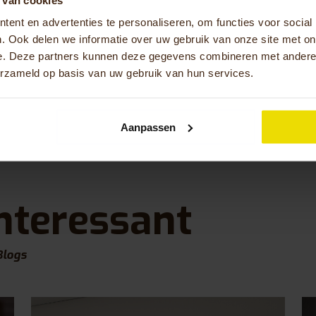
aringen maakt dat elke campagne gericht
et verbinden van mensen met de producten
ent en advertenties te personaliseren, om functies voor social
a. Daarnaast schrijft Sanne regelmatig
. Ook delen we informatie over uw gebruik van onze site met on
rende blogs en nieuwsartikelen om je mee te
e. Deze partners kunnen deze gegevens combineren met andere i
n de wereld van Huka en onze nieuwste
erzameld op basis van uw gebruik van hun services.
elingen.
Aanpassen
nteressant
Blogs