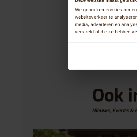
merkerv
is op h
We gebruiken cookies om cont
van Huk
websiteverkeer te analyseren
inspire
media, adverteren en analys
nemen i
verstrekt of die ze hebben v
ontwikk
Ook i
Nieuws, Events & 