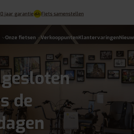
10 jaar garantie
Fiets samenstellen
e
Onze fietsen
Verkooppunten
Klantervaringen
Nieu
gesloten
ns de
tdagen