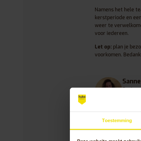
Namens het hele tea
kerstperiode en een
weer te verwelkome
voor iedereen.
Let op:
plan je bez
voorkomen. Bedankt
Sanne
Senior 
Sanne v
Huka al
blik en 
Toestemming
de uniek
passie 
Deze website maakt gebruik