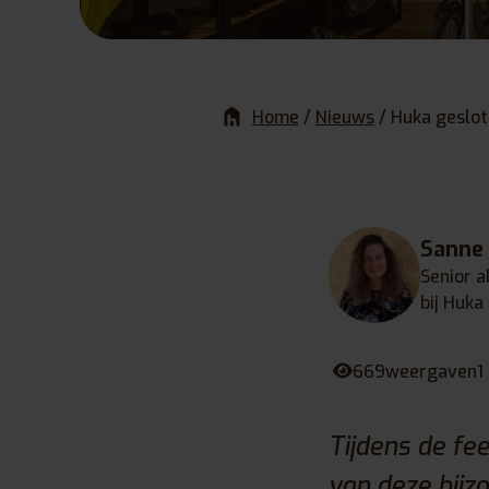
Home
/
Nieuws
/
Huka geslot
Sanne
Senior a
bij Huka
669
weergaven
1
Tijdens de fe
van deze bijz