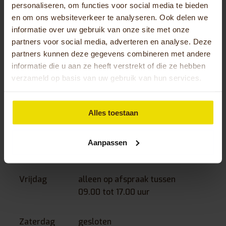
personaliseren, om functies voor social media te bieden
en om ons websiteverkeer te analyseren. Ook delen we
Dinsdag
13.30 uur tot 16.30 uur
informatie over uw gebruik van onze site met onze
(09.00 uur tot 12.30 op
partners voor social media, adverteren en analyse. Deze
afspraak)
partners kunnen deze gegevens combineren met andere
informatie die u aan ze heeft verstrekt of die ze hebben
verzameld op basis van uw gebruik van hun services.
Woensdag
13.30 uur tot 16.30 uur
(09.00 uur tot 12.30 op
afspraak)
Alles toestaan
Donderdag
10.00 uur tot 12.30 uur –
Aanpassen
13.30 tot 16.30 uur
Vrijdag
alleen op afspraak tussen
09.00 tot 17.00 uur
Zaterdag
gesloten