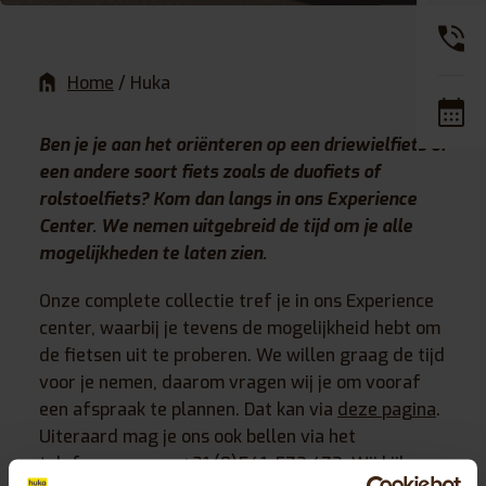
Home
/
Huka
Ben je je aan het oriënteren op een driewielfiets of
een andere soort fiets zoals de duofiets of
rolstoelfiets? Kom dan langs in ons Experience
Center.
We nemen uitgebreid de tijd om je alle
mogelijkheden te laten zien.
Onze complete collectie tref je in ons Experience
center, waarbij je tevens de mogelijkheid hebt om
de fietsen uit te proberen. We willen graag de tijd
voor je nemen, daarom vragen wij je om vooraf
een afspraak te plannen. Dat kan via
deze pagina
.
Uiteraard mag je ons ook bellen via het
telefoonnummer
+31 (0)
541-572 472
. Wij kijken