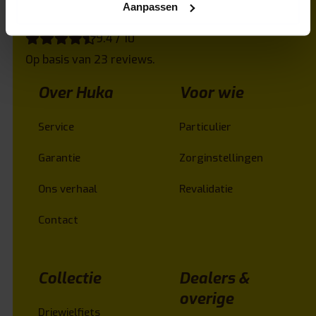
Aanpassen
9.4 / 10
Op basis van 23 reviews.
Over Huka
Voor wie
Service
Particulier
Garantie
Zorginstellingen
Ons verhaal
Revalidatie
Contact
Collectie
Dealers &
overige
Driewielfiets