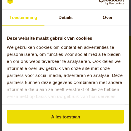
uit naar je komst. Neem gerust meerdere
personen mee. De koffie staat klaar!
Toestemming
Details
Over
Deze website maakt gebruik van cookies
We gebruiken cookies om content en advertenties te
personaliseren, om functies voor social media te bieden
en om ons websiteverkeer te analyseren. Ook delen we
Service
informatie over uw gebruik van onze site met onze
partners voor social media, adverteren en analyse. Deze
partners kunnen deze gegevens combineren met andere
De service rondom jouw Huka is een belangrijk
informatie die u aan ze heeft verstrekt of die ze hebben
onderdeel binnen onze organisatie. We leveren
verzameld op basis van uw gebruik van hun services.
Hollandse kwaliteit waar we trots op zijn. Heb je
een vraag of wil je geadviseerd worden? Bel ons
en we helpen je graag!
Alles toestaan