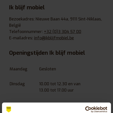
Ik blijf mobiel
Bezoekadres: Nieuwe Baan 44a, 9111 Sint-Niklaas,
België
Telefoonnummer:
+32 (0)3 304 57 00
E-mailadres:
info@ikblijfmobiel.be
Openingstijden Ik blijf mobiel
Maandag
Gesloten
Dinsdag
10.00 tot 12.30 en van
13.00 tot 17.00 uur
Woensdag
10.00 tot 12.30 en van
13.00 tot 17.00 uur