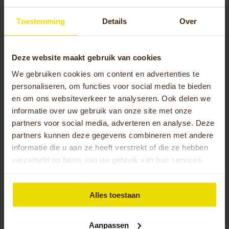
Toestemming
Details
Over
Donderdag
10.00 tot 12.30 en van
13.00 tot 17.00 uur
Deze website maakt gebruik van cookies
Vrijdag
9.30 tot 12.30 en van
We gebruiken cookies om content en advertenties te
15.00 tot 18.00 uur
personaliseren, om functies voor social media te bieden
en om ons websiteverkeer te analyseren. Ook delen we
informatie over uw gebruik van onze site met onze
Zaterdag
10.00 tot 12.30 uur
partners voor social media, adverteren en analyse. Deze
partners kunnen deze gegevens combineren met andere
Zondag
Gesloten
informatie die u aan ze heeft verstrekt of die ze hebben
verzameld op basis van uw gebruik van hun services.
Alles toestaan
Terug naar overzicht verkooppunten.
Aanpassen