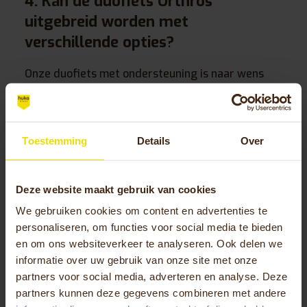
4. Kan de duofiets Orthros
uitgebreid worden met
verschillende opties?
Onze duofiets met ondersteuning is naar wens
aan te passen met diverse opties en accessoires.
Zo kunnen we extra ondersteuningen bieden zoals
een voetensteun voor de passagier, voetenbakjes
Toestemming
Details
Over
of een armsteunset. Het is tevens mogelijk om de
bestuurdersstoel draaibaar te maken zodat op-
en afstappen ook voor de hoofdbestuurder nog
Deze website maakt gebruik van cookies
gemakkelijker gaat. Wil je de Orthros nog
persoonlijker maken voor jou of jouw organisatie?
We gebruiken cookies om content en advertenties te
Dat kan! Het is mogelijk om de duofiets in bijna
personaliseren, om functies voor social media te bieden
en om ons websiteverkeer te analyseren. Ook delen we
elke RAL-kleur te laten leveren. Ook kijken we
informatie over uw gebruik van onze site met onze
graag met je mee hoe we jullie gewenste duofiets
partners voor social media, adverteren en analyse. Deze
multi-inzetbaar kunnen maken, indien dit relevant
partners kunnen deze gegevens combineren met andere
is.