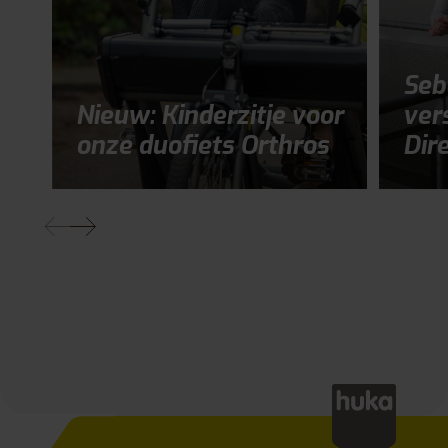
Seb
Nieuw: Kinderzitje voor
ver
onze duofiets Orthros
Dir