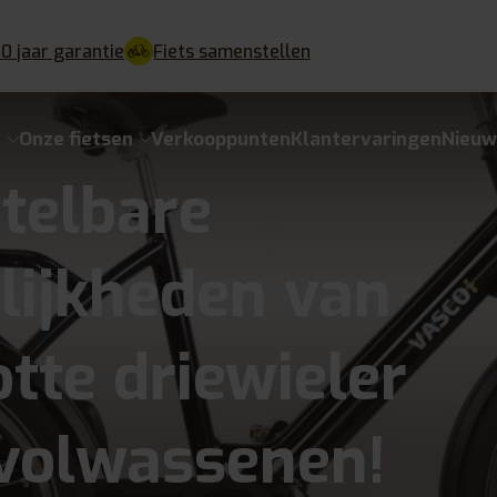
10 jaar garantie
Fiets samenstellen
e
Onze fietsen
Verkooppunten
Klantervaringen
Nieu
telbare
ijkheden van
otte driewieler
volwassenen!