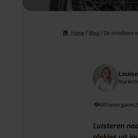
Home
/
Blog
/
De ontelbare m
Louis
Marketi
885
weergaven
2
Luisteren naa
plekjes uit j