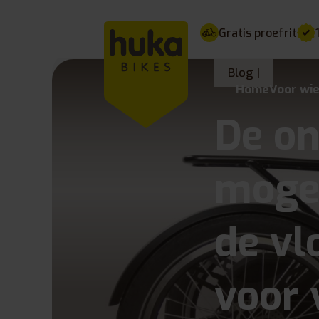
Gratis proefrit
Blog |
Home
Voor wi
De on
mogel
de vl
voor 