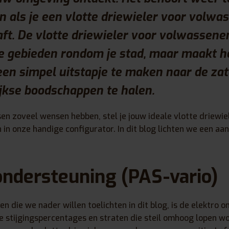
 als je een vlotte driewieler voor volwa
t. De vlotte driewieler voor volwassenen
e gebieden rondom je stad, maar maakt h
een simpel uitstapje te maken naar de za
jkse boodschappen te halen.
n zoveel wensen hebben, stel je jouw ideale vlotte driewie
n onze handige configurator. In dit blog lichten we een aan
ondersteuning (PAS-vario)
n die we nader willen toelichten in dit blog, is de elektro o
 stijgingspercentages en straten die steil omhoog lopen w