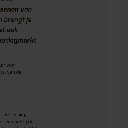
ssenen van
 brengt je
et ook
terdagmarkt
ler voor
tal van de
ndersteuning.
orden dankzij de