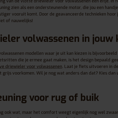
ng van de vlotte driewieler voor volwassenen een eitje. In f
ning zien als een ondersteunende motor, die jou een handje 
stiger vooruit komt. Door de geavanceerde technieken hoor
et of nauwelijks!
ieler volwassenen in jouw 
volwassenen modellen waar je uit kan kiezen is bijvoorbeeld
etsritten die je ermee gaat maken, is het design bepaald g
ve driewieler voor volwassenen
. Laat je fiets uitvoeren in 
t grijs voorkomen. Wil je nog wat anders dan dat? Kies dan 
uning voor rug of buik
oog ook wat, maar het comfort weegt eigenlijk nog wel zwaa