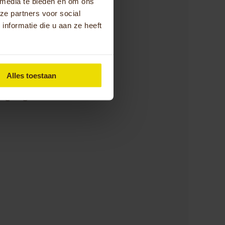
 media te bieden en om ons
e voet kleinere of
ze partners voor social
na eenvoudiger te
nformatie die u aan ze heeft
er bevestigen we
sign. Door je
fredzaam.
Alles toestaan
elefoonnummer
e graag.