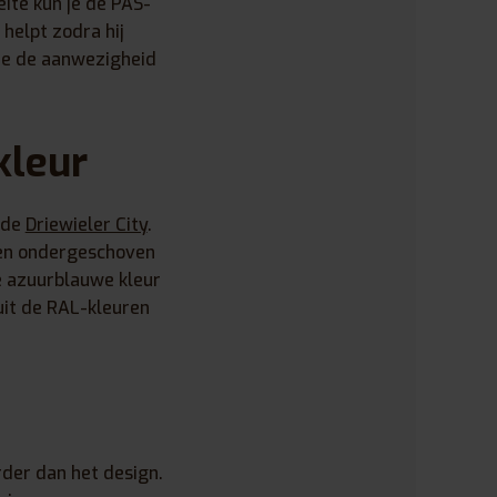
eite kun je de PAS-
helpt zodra hij
 je de aanwezigheid
kleur
 de
Driewieler City
.
een ondergeschoven
de azuurblauwe kleur
uit de RAL-kleuren
rder dan het design.