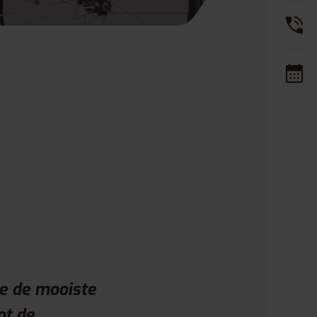
je de mooiste
ot de