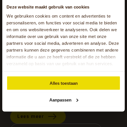
Deze website maakt gebruik van cookies
We gebruiken cookies om content en advertenties te
personaliseren, om functies voor social media te bieden
en om ons websiteverkeer te analyseren. Ook delen we
informatie over uw gebruik van onze site met onze
partners voor social media, adverteren en analyse. Deze
partners kunnen deze gegevens combineren met andere
informatie die u aan ze heeft verstrekt of die ze hebben
verzameld op basis van uw gebruik van hun services.
i
Met 72 bewoners maakt Sint
Fie
Jozef in Weerselo – onderdeel
ini
Alles toestaan
.
van Zorggroep Sint Maarten –..
me
mog
Aanpassen
Lees meer
L