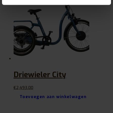
Driewieler City
€
2,493.00
Toevoegen aan winkelwagen