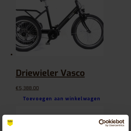
Driewieler Vasco
€
5,388.00
Toevoegen aan winkelwagen