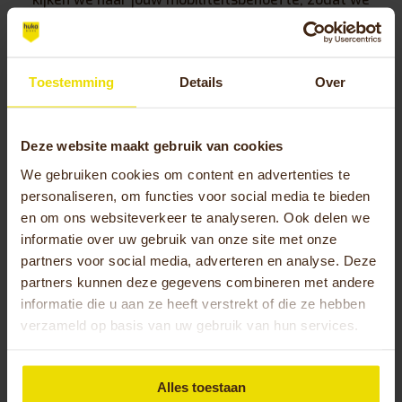
een fiets kunnen adviseren die perfect aansluit bij
jouw dagelijkse gebruik, stabiliteit en comfort.
Toestemming
Details
Over
Deze website maakt gebruik van cookies
We gebruiken cookies om content en advertenties te
personaliseren, om functies voor social media te bieden
en om ons websiteverkeer te analyseren. Ook delen we
informatie over uw gebruik van onze site met onze
partners voor social media, adverteren en analyse. Deze
partners kunnen deze gegevens combineren met andere
Contactgegevens:
informatie die u aan ze heeft verstrekt of die ze hebben
verzameld op basis van uw gebruik van hun services.
Bezoekadres:
Rangeerweg 20, 3930 Hamont-
Achel
Telefoonnummer:
0032 (0)495 26 02 02
Alles toestaan